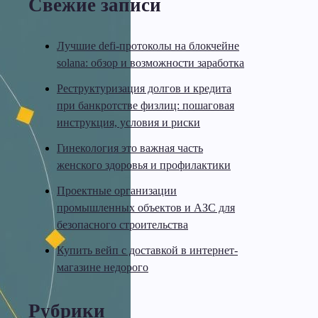
Свежие записи
Лучшие defi-протоколы на блокчейне
solana: обзор и возможности заработка
Реструктуризация долгов и кредита
при банкротстве физлиц: пошаговая
инструкция, условия и риски
Гинекология это важная часть
женского здоровья и профилактики
Проектные организации
промышленных объектов и АЗС для
безопасного строительства
Купить вейп с доставкой в интернет-
магазине недорого
Рубрики