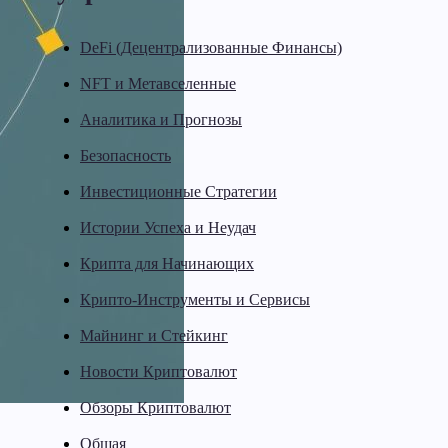
DeFi (Децентрализованные Финансы)
NFT и Метавселенные
Аналитика и Прогнозы
Безопасность
Инвестиционные Стратегии
Истории Успеха и Неудач
Крипта для Начинающих
Крипто-Инструменты и Сервисы
Майнинг и Стейкинг
Новости Криптовалют
Обзоры Криптовалют
Общая