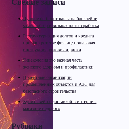
Свежие записи
Лучшие defi-протоколы на блокчейне
solana: обзор и возможности заработка
Реструктуризация долгов и кредита
при банкротстве физлиц: пошаговая
инструкция, условия и риски
Гинекология это важная часть
женского здоровья и профилактики
Проектные организации
промышленных объектов и АЗС для
безопасного строительства
Купить вейп с доставкой в интернет-
магазине недорого
Рубрики