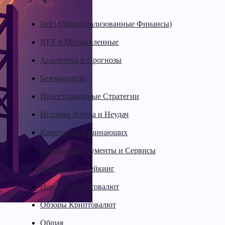
DeFi (Децентрализованные Финансы)
NFT и Метавселенные
Аналитика и Прогнозы
Безопасность
Инвестиционные Стратегии
Истории Успеха и Неудач
Крипта для Начинающих
Крипто-Инструменты и Сервисы
Майнинг и Стейкинг
Новости Криптовалют
Обзоры Криптовалют
Общая