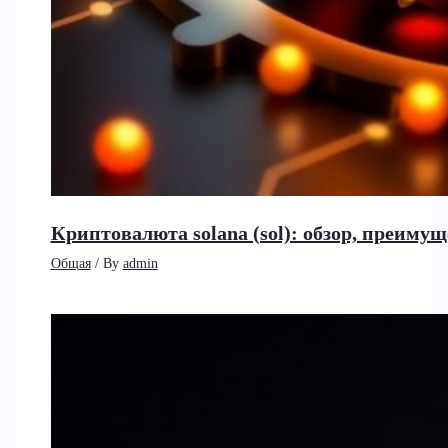
Криптовалюта solana (sol): обзор, преиму
Общая
/ By
admin